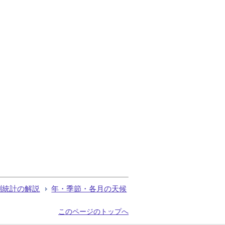
測統計の解説
年・季節・各月の天候
このページのトップへ