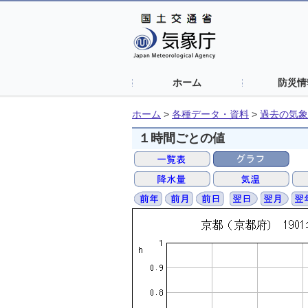
ホーム
防災情
ホーム
>
各種データ・資料
>
過去の気象
１時間ごとの値