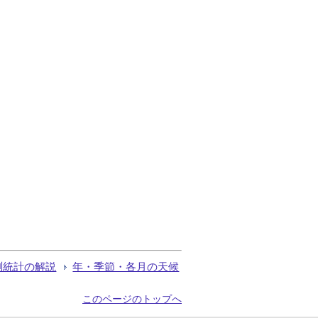
測統計の解説
年・季節・各月の天候
このページのトップへ