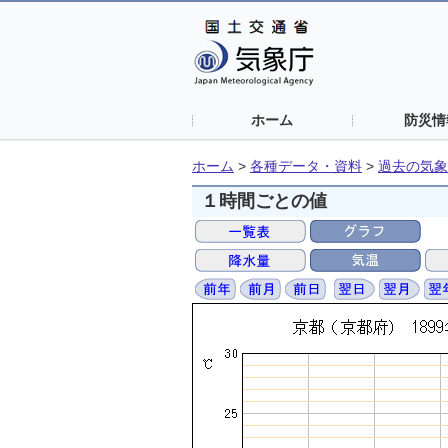
ホーム
防災情
ホーム
>
各種データ・資料
>
過去の気象
１時間ごとの値