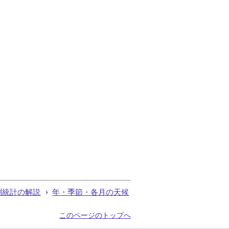
測統計の解説
年・季節・各月の天候
このページのトップへ