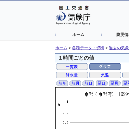
ホーム
防災情
ホーム
>
各種データ・資料
>
過去の気象
１時間ごとの値