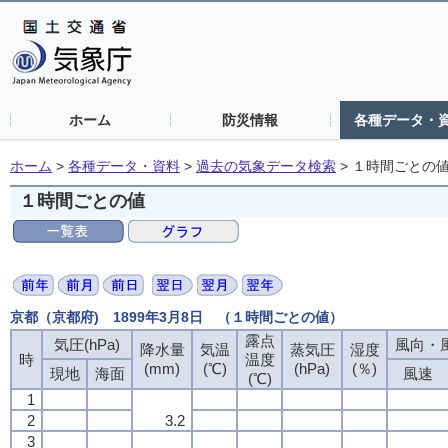
ホーム
防災情報
各種データ・
ホーム
>
各種データ・資料
>
過去の気象データ検索
>
１時間ごとの
１時間ごとの値
京都（京都府) 1899年3月8日 （１時間ごとの値）
露点
気圧(hPa)
風向・風
降水量
気温
蒸気圧
湿度
時
温度
(mm)
(℃)
(hPa)
(％)
現地
海面
風速
(℃)
1
2
3.2
3