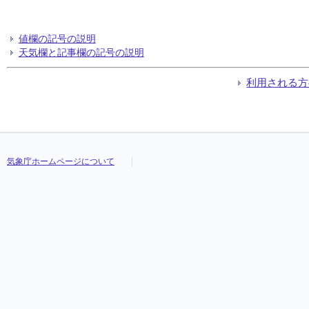
値欄の記号の説明
天気欄と記事欄の記号の説明
利用される方
気象庁ホームページについて