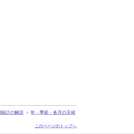
測統計の解説
年・季節・各月の天候
このページのトップへ