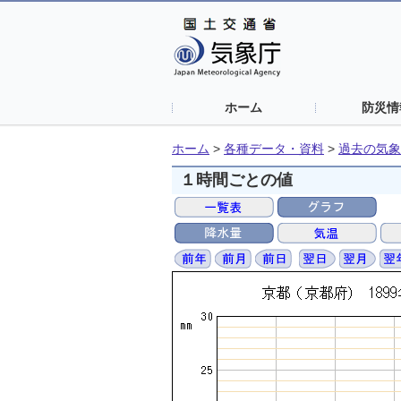
ホーム
防災情
ホーム
>
各種データ・資料
>
過去の気象
１時間ごとの値