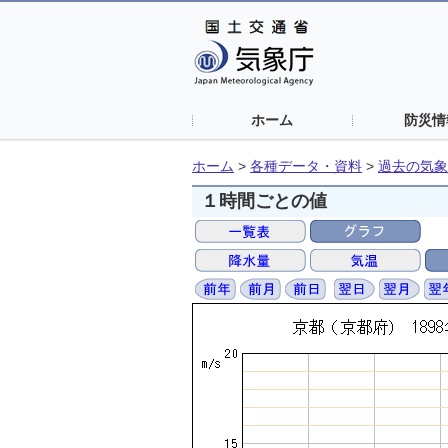
ホーム
防災情
ホーム
>
各種データ・資料
>
過去の気象
１時間ごとの値