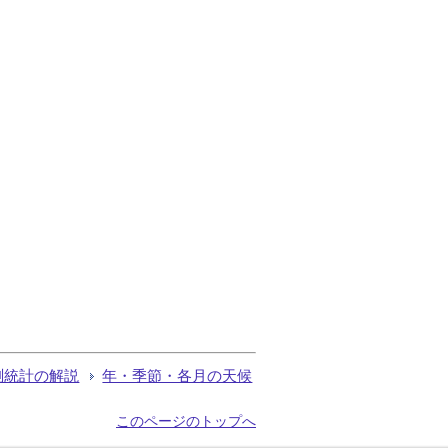
測統計の解説
年・季節・各月の天候
このページのトップへ