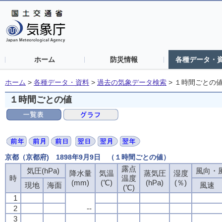
ホーム
防災情報
各種データ・
ホーム
>
各種データ・資料
>
過去の気象データ検索
>
１時間ごとの
１時間ごとの値
京都（京都府) 1898年9月9日 （１時間ごとの値）
露点
露点
露点
露点
気圧(hPa)
気圧(hPa)
気圧(hPa)
気圧(hPa)
風向・風
風向・風
風向・風
風向・風
降水量
降水量
降水量
降水量
気温
気温
気温
気温
蒸気圧
蒸気圧
蒸気圧
蒸気圧
湿度
湿度
湿度
湿度
時
時
時
時
温度
温度
温度
温度
(mm)
(mm)
(mm)
(mm)
(℃)
(℃)
(℃)
(℃)
(hPa)
(hPa)
(hPa)
(hPa)
(％)
(％)
(％)
(％)
現地
現地
現地
現地
海面
海面
海面
海面
風速
風速
風速
風速
(℃)
(℃)
(℃)
(℃)
1
1
1
1
2
2
2
2
--
--
--
--
3
3
3
3