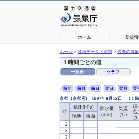
ホーム
防災情
ホーム
>
各種データ・資料
>
過去の気象
１時間ごとの値
京都（京都府) 1897年8月12日 （１
露
露
露
露
気圧(hPa)
気圧(hPa)
気圧(hPa)
気圧(hPa)
降水量
降水量
降水量
降水量
気温
気温
気温
気温
時
時
時
時
温
温
温
温
(mm)
(mm)
(mm)
(mm)
(℃)
(℃)
(℃)
(℃)
現地
現地
現地
現地
海面
海面
海面
海面
(℃
(℃
(℃
(℃
1
1
1
1
2
2
2
2
--
--
--
--
3
3
3
3