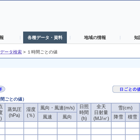
報
各種データ・資料
地域の情報
知
データ検索
>
１時間ごとの値
時間ごとの値）
点
点
点
点
日照
日照
日照
日照
全天
全天
全天
全天
風向・風速(m/s)
風向・風速(m/s)
風向・風速(m/s)
風向・風速(m/s)
雪(cm)
雪(cm)
雪(cm)
雪(cm)
蒸気圧
蒸気圧
蒸気圧
蒸気圧
湿度
湿度
湿度
湿度
度
度
度
度
時間
時間
時間
時間
日射量
日射量
日射量
日射量
(hPa)
(hPa)
(hPa)
(hPa)
(％)
(％)
(％)
(％)
風速
風速
風速
風速
風向
風向
風向
風向
降雪
降雪
降雪
降雪
積雪
積雪
積雪
積雪
)
)
)
)
(h)
(h)
(h)
(h)
(MJ/㎡)
(MJ/㎡)
(MJ/㎡)
(MJ/㎡)