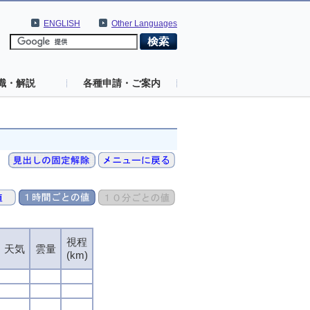
ENGLISH
Other Languages
識・解説
各種申請・ご案内
視程
視程
視程
視程
天気
天気
天気
天気
雲量
雲量
雲量
雲量
(km)
(km)
(km)
(km)