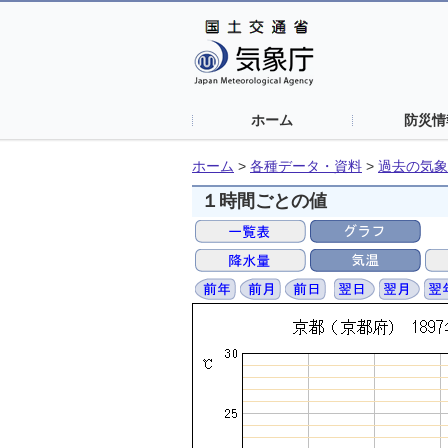
ホーム
防災情
ホーム
>
各種データ・資料
>
過去の気象
１時間ごとの値