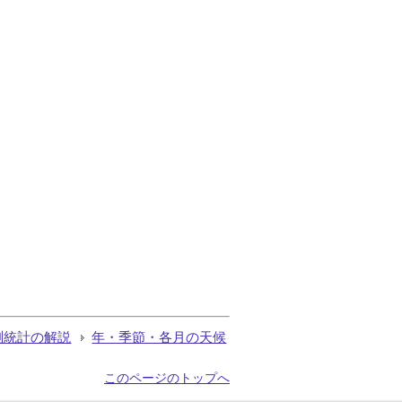
測統計の解説
年・季節・各月の天候
このページのトップへ