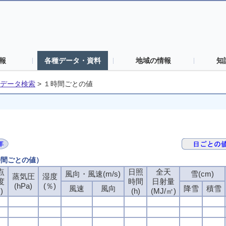
報
各種データ・資料
地域の情報
知
データ検索
>
１時間ごとの値
時間ごとの値）
点
日照
全天
風向・風速(m/s)
雪(cm)
蒸気圧
湿度
度
時間
日射量
(hPa)
(％)
風速
風向
降雪
積雪
)
(h)
(MJ/㎡)