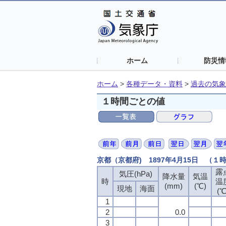
ホーム
防災情
ホーム
>
各種データ・資料
>
過去の気象
１時間ごとの値
京都（京都府) 1897年4月15日 （１
露
気圧(hPa)
降水量
気温
時
温
(mm)
(℃)
現地
海面
(℃
1
2
0.0
3