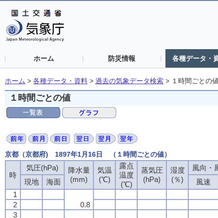
ホーム
防災情報
各種データ・
ホーム
>
各種データ・資料
>
過去の気象データ検索
>
１時間ごとの
１時間ごとの値
京都（京都府) 1897年1月16日 （１時間ごとの値）
露点
気圧(hPa)
風向・風
降水量
気温
蒸気圧
湿度
時
温度
(mm)
(℃)
(hPa)
(％)
現地
海面
風速
(℃)
1
2
0.8
3