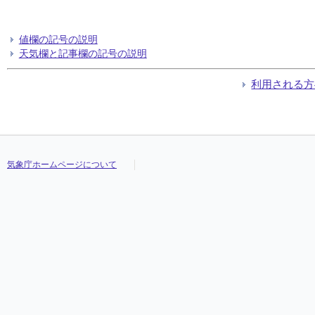
値欄の記号の説明
天気欄と記事欄の記号の説明
利用される方
気象庁ホームページについて