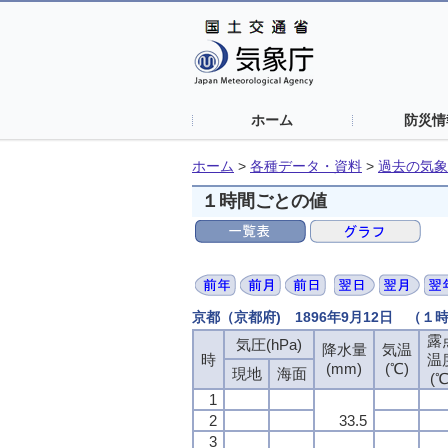
ホーム
防災情
ホーム
>
各種データ・資料
>
過去の気象
１時間ごとの値
京都（京都府) 1896年9月12日 （１
露
気圧(hPa)
降水量
気温
時
温
(mm)
(℃)
現地
海面
(℃
1
2
33.5
3