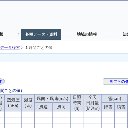
報
各種データ・資料
地域の情報
知
データ検索
>
１時間ごとの値
時間ごとの値）
点
日照
全天
風向・風速(m/s)
雪(cm)
蒸気圧
湿度
度
時間
日射量
(hPa)
(％)
風速
風向
降雪
積雪
)
(h)
(MJ/㎡)