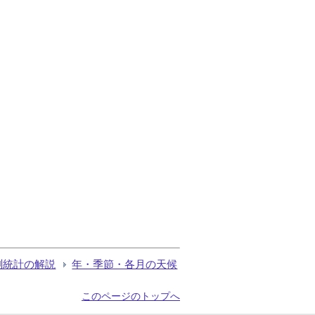
測統計の解説
年・季節・各月の天候
このページのトップへ