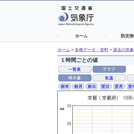
ホーム
防災情
ホーム
>
各種データ・資料
>
過去の気象
１時間ごとの値