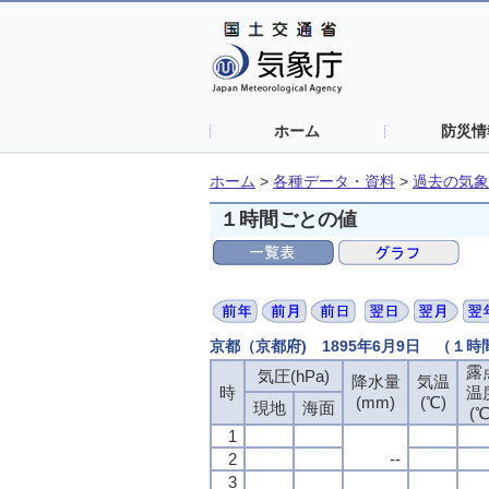
ホーム
防災情
ホーム
>
各種データ・資料
>
過去の気象
１時間ごとの値
京都（京都府) 1895年6月9日 （１
露
気圧(hPa)
降水量
気温
時
温
(mm)
(℃)
現地
海面
(℃
1
2
--
3