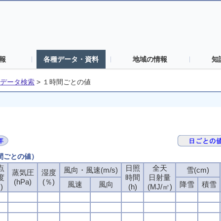
報
各種データ・資料
地域の情報
知
データ検索
>
１時間ごとの値
時間ごとの値）
点
日照
全天
風向・風速(m/s)
雪(cm)
蒸気圧
湿度
度
時間
日射量
(hPa)
(％)
風速
風向
降雪
積雪
)
(h)
(MJ/㎡)