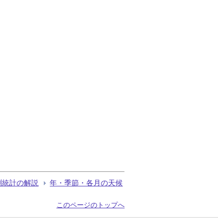
測統計の解説
年・季節・各月の天候
このページのトップへ