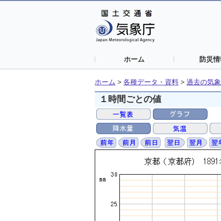
ホーム
防災情
ホーム
>
各種データ・資料
>
過去の気象
１時間ごとの値