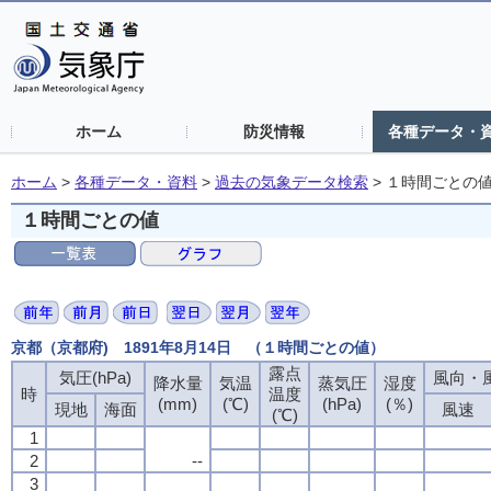
ホーム
防災情報
各種データ・
ホーム
>
各種データ・資料
>
過去の気象データ検索
>
１時間ごとの
１時間ごとの値
京都（京都府) 1891年8月14日 （１時間ごとの値）
露点
露点
露点
露点
気圧(hPa)
気圧(hPa)
気圧(hPa)
気圧(hPa)
風向・風
風向・風
風向・風
風向・風
降水量
降水量
降水量
降水量
気温
気温
気温
気温
蒸気圧
蒸気圧
蒸気圧
蒸気圧
湿度
湿度
湿度
湿度
時
時
時
時
温度
温度
温度
温度
(mm)
(mm)
(mm)
(mm)
(℃)
(℃)
(℃)
(℃)
(hPa)
(hPa)
(hPa)
(hPa)
(％)
(％)
(％)
(％)
現地
現地
現地
現地
海面
海面
海面
海面
風速
風速
風速
風速
(℃)
(℃)
(℃)
(℃)
1
1
1
1
2
2
2
2
--
--
--
--
3
3
3
3