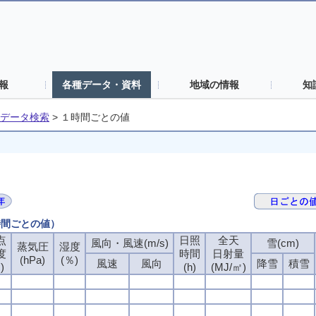
報
各種データ・資料
地域の情報
知
データ検索
>
１時間ごとの値
時間ごとの値）
点
点
点
点
日照
日照
日照
日照
全天
全天
全天
全天
風向・風速(m/s)
風向・風速(m/s)
風向・風速(m/s)
風向・風速(m/s)
雪(cm)
雪(cm)
雪(cm)
雪(cm)
蒸気圧
蒸気圧
蒸気圧
蒸気圧
湿度
湿度
湿度
湿度
度
度
度
度
時間
時間
時間
時間
日射量
日射量
日射量
日射量
(hPa)
(hPa)
(hPa)
(hPa)
(％)
(％)
(％)
(％)
風速
風速
風速
風速
風向
風向
風向
風向
降雪
降雪
降雪
降雪
積雪
積雪
積雪
積雪
)
)
)
)
(h)
(h)
(h)
(h)
(MJ/㎡)
(MJ/㎡)
(MJ/㎡)
(MJ/㎡)