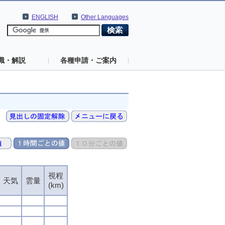
ENGLISH
Other Languages
識・解説
各種申請・ご案内
視程
視程
視程
視程
天気
天気
天気
天気
雲量
雲量
雲量
雲量
(km)
(km)
(km)
(km)