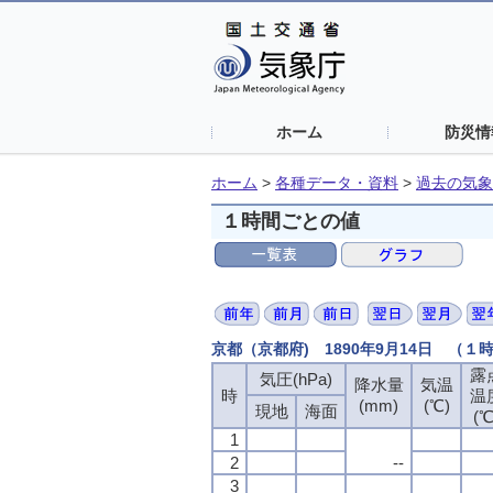
ホーム
防災情
ホーム
>
各種データ・資料
>
過去の気象
１時間ごとの値
京都（京都府) 1890年9月14日 （１
露
露
露
露
気圧(hPa)
気圧(hPa)
気圧(hPa)
気圧(hPa)
降水量
降水量
降水量
降水量
気温
気温
気温
気温
時
時
時
時
温
温
温
温
(mm)
(mm)
(mm)
(mm)
(℃)
(℃)
(℃)
(℃)
現地
現地
現地
現地
海面
海面
海面
海面
(℃
(℃
(℃
(℃
1
1
1
1
2
2
2
2
--
--
--
--
3
3
3
3