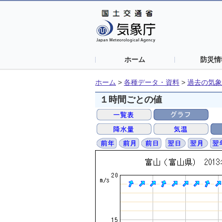
ホーム
防災情
ホーム
>
各種データ・資料
>
過去の気象
１時間ごとの値