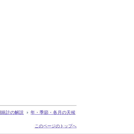
測統計の解説
年・季節・各月の天候
このページのトップへ