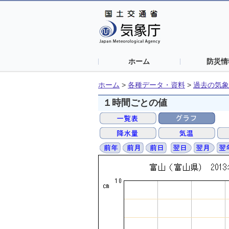
ホーム
防災情
ホーム
>
各種データ・資料
>
過去の気象
１時間ごとの値