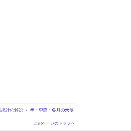
測統計の解説
年・季節・各月の天候
このページのトップへ