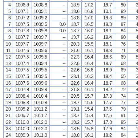
4
1006.8
1008.8
--
18.9
17.2
19.7
90
3
5
1007.1
1009.1
--
18.6
16.8
19.1
89
4
6
1007.2
1009.2
--
18.8
17.0
19.3
89
2
7
1007.5
1009.5
0.0
18.7
16.5
18.8
87
4
8
1007.8
1009.8
0.0
18.7
16.0
18.1
84
5
9
1007.7
1009.7
--
19.7
16.2
18.4
80
4
10
1007.7
1009.7
--
20.3
15.9
18.1
76
3
11
1007.6
1009.6
--
21.6
16.1
18.3
71
4
12
1007.5
1009.5
--
22.3
16.4
18.6
69
5
13
1007.4
1009.4
--
22.6
16.4
18.7
68
4
14
1007.5
1009.5
--
22.6
16.6
18.9
69
3
15
1007.5
1009.5
--
23.1
16.2
18.4
65
3
16
1007.6
1009.6
--
22.6
16.4
18.7
68
4
17
1007.9
1009.9
--
21.3
16.1
18.2
72
4
18
1008.4
1010.4
--
20.5
15.7
17.8
74
3
19
1008.8
1010.8
--
19.7
15.6
17.7
77
3
20
1009.2
1011.2
--
19.1
15.4
17.5
79
2
21
1009.7
1011.7
--
18.7
15.4
17.5
81
2
22
1010.0
1012.0
--
18.2
15.7
17.8
85
2
23
1010.0
1012.0
--
18.5
15.8
17.9
84
1
24
1009.9
1011.9
--
18.8
16.1
18.2
84
2