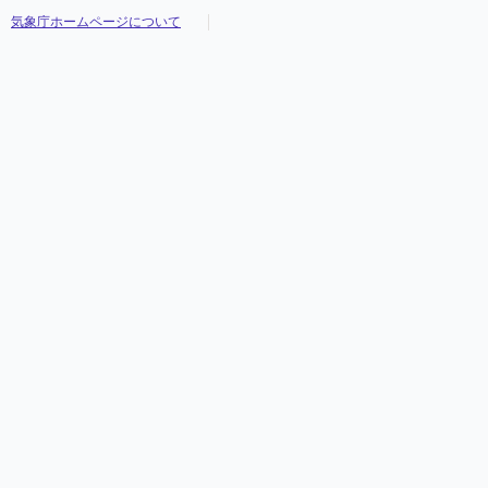
気象庁ホームページについて