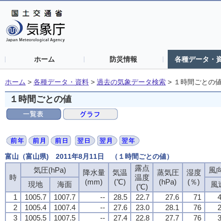
ホーム
防災情報
各種データ・
ホーム
>
各種データ・資料
>
過去の気象データ検索
>
１時間ごとの
１時間ごとの値
富山（富山県) 2011年8月11日 （１時間ごとの値）
露点
気圧(hPa)
風向
降水量
気温
蒸気圧
湿度
時
温度
(mm)
(℃)
(hPa)
(％)
現地
海面
風
(℃)
1
1005.7
1007.7
--
28.5
22.7
27.6
71
4
2
1005.4
1007.4
--
27.6
23.0
28.1
76
2
3
1005.5
1007.5
--
27.4
22.8
27.7
76
3