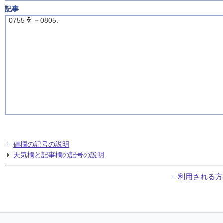
記事
0755
－0805.
値欄の記号の説明
天気欄と記事欄の記号の説明
利用される方