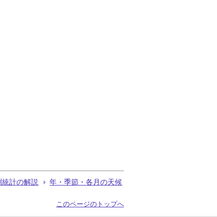
測統計の解説
年・季節・各月の天候
このページのトップへ