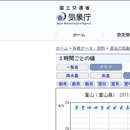
ホーム
防災情
ホーム
>
各種データ・資料
>
過去の気象
１時間ごとの値