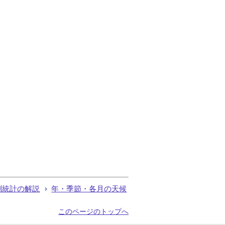
測統計の解説
年・季節・各月の天候
このページのトップへ