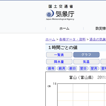
ホーム
防災情
ホーム
>
各種データ・資料
>
過去の気象
１時間ごとの値