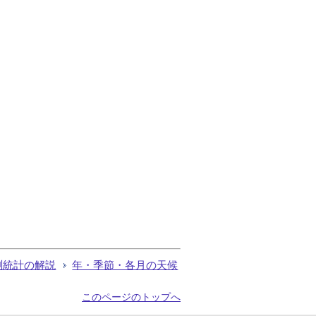
測統計の解説
年・季節・各月の天候
このページのトップへ