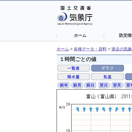
ホーム
防災情
ホーム
>
各種データ・資料
>
過去の気象
１時間ごとの値