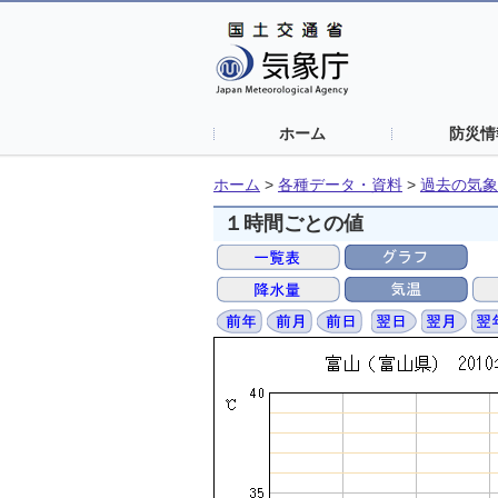
ホーム
防災情
ホーム
>
各種データ・資料
>
過去の気象
１時間ごとの値