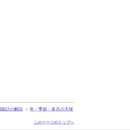
測統計の解説
年・季節・各月の天候
このページのトップへ