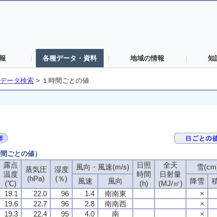
報
各種データ・資料
地域の情報
知
データ検索
>
１時間ごとの値
時間ごとの値）
露点
日照
全天
風向・風速(m/s)
雪(cm
蒸気圧
湿度
温度
時間
日射量
(hPa)
(％)
風速
風向
降雪
(℃)
(h)
(MJ/㎡)
19.1
22.0
96
1.4
南南東
×
19.6
22.7
96
2.8
南南西
×
19.3
22.4
95
4.0
南
×