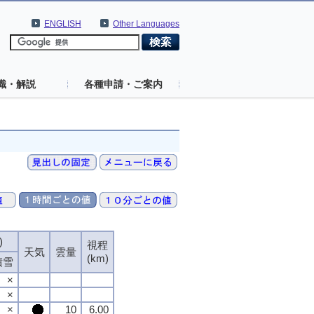
ENGLISH
Other Languages
識・解説
各種申請・ご案内
)
視程
天気
雲量
(km)
積雪
×
×
×
10
6.00