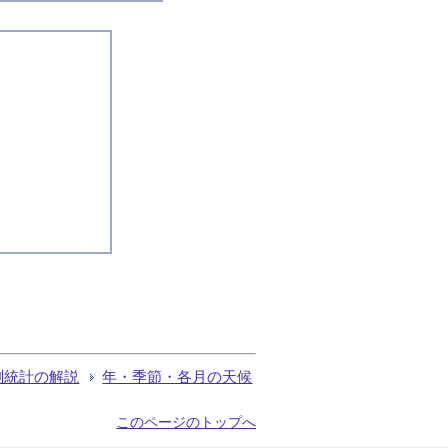
測統計の解説
年・季節・各月の天候
このページのトップへ