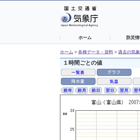
ホーム
防災情
ホーム
>
各種データ・資料
>
過去の気象
１時間ごとの値