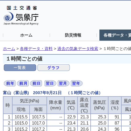
ホーム
防災情報
各種データ・
ホーム
>
各種データ・資料
>
過去の気象データ検索
>
１時間ごとの
１時間ごとの値
富山（富山県) 2007年9月21日 （１時間ごとの値）
露点
気圧(hPa)
風向
降水量
気温
蒸気圧
湿度
時
温度
(mm)
(℃)
(hPa)
(％)
現地
海面
風
(℃)
1
1015.5
1017.5
--
22.9
21.3
25.3
91
1
2
1015.0
1017.0
--
23.4
21.1
25.0
87
1
3
1015.2
1017.2
--
21.3
20.6
24.3
96
1