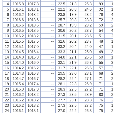
4
1015.8
1017.8
--
22.5
21.3
25.3
93
1
5
1016.1
1018.1
--
22.2
20.8
24.6
92
1
6
1016.2
1018.2
--
23.8
19.9
23.2
79
4
7
1016.6
1018.6
--
25.7
20.3
23.8
72
2
8
1016.6
1018.6
--
28.7
19.9
23.2
59
2
9
1016.5
1018.5
--
30.6
20.2
23.7
54
4
10
1016.2
1018.2
--
31.5
20.1
23.5
51
2
11
1015.5
1017.5
--
32.6
20.2
23.7
48
1
12
1015.1
1017.0
--
33.2
20.4
24.0
47
1
13
1014.5
1016.4
--
33.3
21.1
25.0
49
3
14
1014.0
1015.9
--
34.0
22.1
26.6
50
1
15
1014.0
1016.0
--
32.1
21.9
26.3
55
3
16
1014.2
1016.2
--
31.7
22.1
26.6
57
3
17
1014.3
1016.3
--
29.5
23.0
28.1
68
2
18
1014.7
1016.7
--
28.2
22.4
27.1
71
2
19
1015.4
1017.4
--
28.1
22.3
26.9
71
1
20
1015.9
1017.9
--
28.3
22.5
27.2
71
1
21
1016.2
1018.2
--
27.3
23.5
28.9
80
2
22
1016.2
1018.2
--
27.7
23.1
28.3
76
2
23
1016.2
1018.2
--
27.3
22.5
27.2
75
1
24
1016.1
1018.1
--
27.0
22.2
26.8
75
2