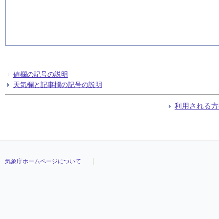
値欄の記号の説明
天気欄と記事欄の記号の説明
利用される方
気象庁ホームページについて