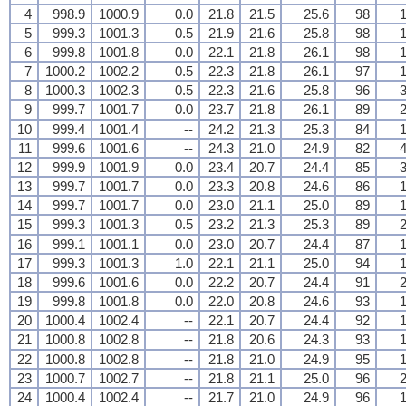
4
998.9
1000.9
0.0
21.8
21.5
25.6
98
1
5
999.3
1001.3
0.5
21.9
21.6
25.8
98
1
6
999.8
1001.8
0.0
22.1
21.8
26.1
98
1
7
1000.2
1002.2
0.5
22.3
21.8
26.1
97
1
8
1000.3
1002.3
0.5
22.3
21.6
25.8
96
3
9
999.7
1001.7
0.0
23.7
21.8
26.1
89
2
10
999.4
1001.4
--
24.2
21.3
25.3
84
1
11
999.6
1001.6
--
24.3
21.0
24.9
82
4
12
999.9
1001.9
0.0
23.4
20.7
24.4
85
3
13
999.7
1001.7
0.0
23.3
20.8
24.6
86
1
14
999.7
1001.7
0.0
23.0
21.1
25.0
89
1
15
999.3
1001.3
0.5
23.2
21.3
25.3
89
2
16
999.1
1001.1
0.0
23.0
20.7
24.4
87
1
17
999.3
1001.3
1.0
22.1
21.1
25.0
94
1
18
999.6
1001.6
0.0
22.2
20.7
24.4
91
2
19
999.8
1001.8
0.0
22.0
20.8
24.6
93
1
20
1000.4
1002.4
--
22.1
20.7
24.4
92
1
21
1000.8
1002.8
--
21.8
20.6
24.3
93
1
22
1000.8
1002.8
--
21.8
21.0
24.9
95
1
23
1000.7
1002.7
--
21.8
21.1
25.0
96
2
24
1000.4
1002.4
--
21.7
21.0
24.9
96
1