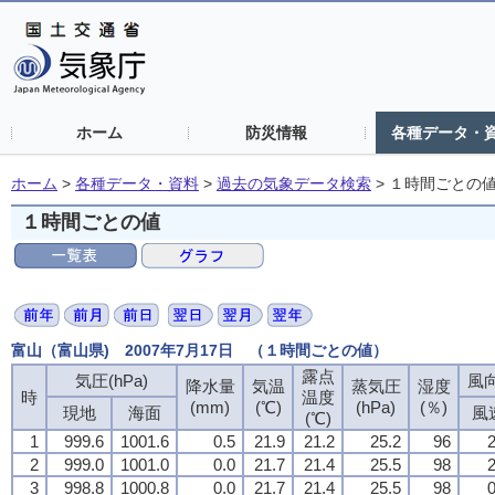
ホーム
防災情報
各種データ・
ホーム
>
各種データ・資料
>
過去の気象データ検索
>
１時間ごとの
１時間ごとの値
富山（富山県) 2007年7月17日 （１時間ごとの値）
露点
気圧(hPa)
風向
降水量
気温
蒸気圧
湿度
時
温度
(mm)
(℃)
(hPa)
(％)
現地
海面
風
(℃)
1
999.6
1001.6
0.5
21.9
21.2
25.2
96
2
2
999.0
1001.0
0.0
21.7
21.4
25.5
98
2
3
998.8
1000.8
0.0
21.7
21.4
25.5
98
0