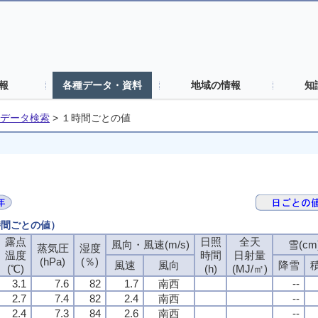
報
各種データ・資料
地域の情報
知
データ検索
>
１時間ごとの値
時間ごとの値）
露点
日照
全天
風向・風速(m/s)
雪(cm
蒸気圧
湿度
温度
時間
日射量
(hPa)
(％)
風速
風向
降雪
(℃)
(h)
(MJ/㎡)
3.1
7.6
82
1.7
南西
--
2.7
7.4
82
2.4
南西
--
2.4
7.3
84
2.6
南西
--