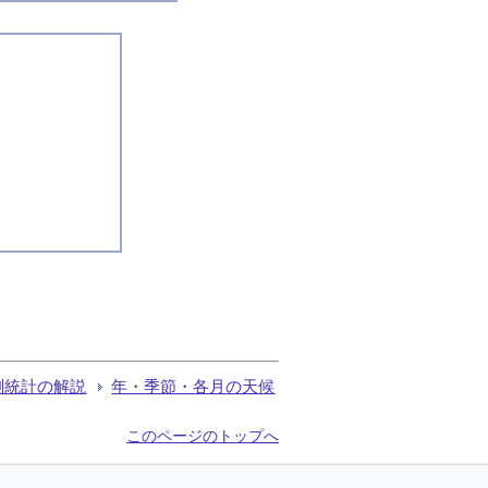
測統計の解説
年・季節・各月の天候
このページのトップへ