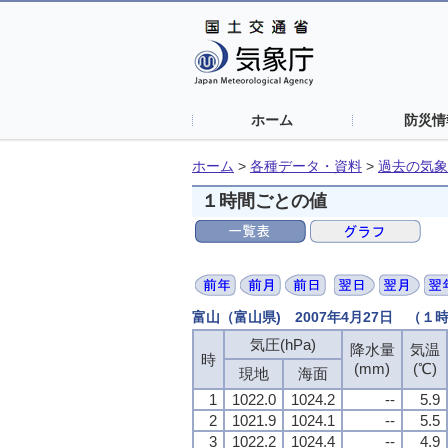
ホーム
防災情
ホーム
>
各種データ・資料
>
過去の気象
１時間ごとの値
富山（富山県) 2007年4月27日 （１
気圧(hPa)
降水量
気温
時
(mm)
(℃)
現地
海面
1
1022.0
1024.2
--
5.9
2
1021.9
1024.1
--
5.5
3
1022.2
1024.4
--
4.9