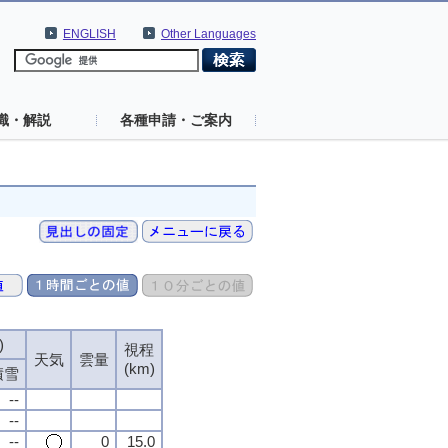
ENGLISH
Other Languages
識・解説
各種申請・ご案内
)
視程
天気
雲量
(km)
積雪
--
--
--
0
15.0