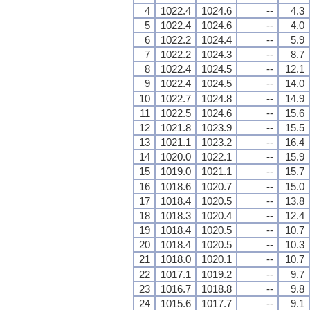
4
1022.4
1024.6
--
4.3
5
1022.4
1024.6
--
4.0
6
1022.2
1024.4
--
5.9
7
1022.2
1024.3
--
8.7
8
1022.4
1024.5
--
12.1
9
1022.4
1024.5
--
14.0
10
1022.7
1024.8
--
14.9
11
1022.5
1024.6
--
15.6
12
1021.8
1023.9
--
15.5
13
1021.1
1023.2
--
16.4
14
1020.0
1022.1
--
15.9
15
1019.0
1021.1
--
15.7
16
1018.6
1020.7
--
15.0
17
1018.4
1020.5
--
13.8
18
1018.3
1020.4
--
12.4
19
1018.4
1020.5
--
10.7
20
1018.4
1020.5
--
10.3
21
1018.0
1020.1
--
10.7
22
1017.1
1019.2
--
9.7
23
1016.7
1018.8
--
9.8
24
1015.6
1017.7
--
9.1