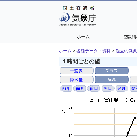
ホーム
防災情
ホーム
>
各種データ・資料
>
過去の気象
１時間ごとの値