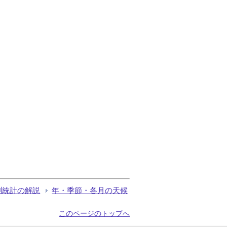
測統計の解説
年・季節・各月の天候
このページのトップへ