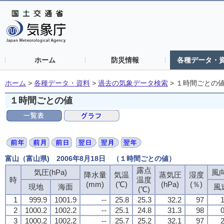
ホーム
防災情報
各種データ・
ホーム
>
各種データ・資料
>
過去の気象データ検索
>
１時間ごとの
１時間ごとの値
富山（富山県) 2006年8月18日 （１時間ごとの値）
露点
気圧(hPa)
風向
降水量
気温
蒸気圧
湿度
時
温度
(mm)
(℃)
(hPa)
(％)
現地
海面
風
(℃)
1
999.9
1001.9
--
25.8
25.3
32.2
97
1
2
1000.2
1002.2
--
25.1
24.8
31.3
98
0
3
1000.2
1002.2
--
25.7
25.2
32.1
97
2