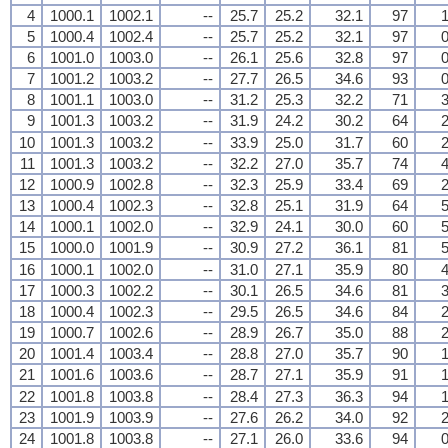
4
1000.1
1002.1
--
25.7
25.2
32.1
97
1
5
1000.4
1002.4
--
25.7
25.2
32.1
97
0
6
1001.0
1003.0
--
26.1
25.6
32.8
97
0
7
1001.2
1003.2
--
27.7
26.5
34.6
93
0
8
1001.1
1003.0
--
31.2
25.3
32.2
71
3
9
1001.3
1003.2
--
31.9
24.2
30.2
64
2
10
1001.3
1003.2
--
33.9
25.0
31.7
60
2
11
1001.3
1003.2
--
32.2
27.0
35.7
74
4
12
1000.9
1002.8
--
32.3
25.9
33.4
69
2
13
1000.4
1002.3
--
32.8
25.1
31.9
64
5
14
1000.1
1002.0
--
32.9
24.1
30.0
60
5
15
1000.0
1001.9
--
30.9
27.2
36.1
81
5
16
1000.1
1002.0
--
31.0
27.1
35.9
80
4
17
1000.3
1002.2
--
30.1
26.5
34.6
81
3
18
1000.4
1002.3
--
29.5
26.5
34.6
84
2
19
1000.7
1002.6
--
28.9
26.7
35.0
88
2
20
1001.4
1003.4
--
28.8
27.0
35.7
90
1
21
1001.6
1003.6
--
28.7
27.1
35.9
91
1
22
1001.8
1003.8
--
28.4
27.3
36.3
94
1
23
1001.9
1003.9
--
27.6
26.2
34.0
92
2
24
1001.8
1003.8
--
27.1
26.0
33.6
94
0