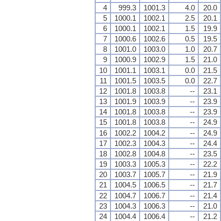
4
999.3
1001.3
4.0
20.0
5
1000.1
1002.1
2.5
20.1
6
1000.1
1002.1
1.5
19.9
7
1000.6
1002.6
0.5
19.5
8
1001.0
1003.0
1.0
20.7
9
1000.9
1002.9
1.5
21.0
10
1001.1
1003.1
0.0
21.5
11
1001.5
1003.5
0.0
22.7
12
1001.8
1003.8
--
23.1
13
1001.9
1003.9
--
23.9
14
1001.8
1003.8
--
23.9
15
1001.8
1003.8
--
24.9
16
1002.2
1004.2
--
24.9
17
1002.3
1004.3
--
24.4
18
1002.8
1004.8
--
23.5
19
1003.3
1005.3
--
22.2
20
1003.7
1005.7
--
21.9
21
1004.5
1006.5
--
21.7
22
1004.7
1006.7
--
21.4
23
1004.3
1006.3
--
21.0
24
1004.4
1006.4
--
21.2