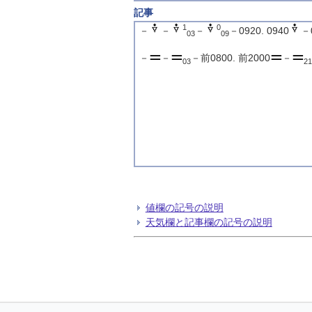
記事
1
0
－
－
－
－0920. 0940
－0
03
09
－
－
－前0800. 前2000
－
03
21
値欄の記号の説明
天気欄と記事欄の記号の説明