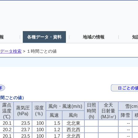
報
各種データ・資料
地域の情報
知
データ検索
>
１時間ごとの値
時間ごとの値）
露点
日照
全天
風向・風速(m/s)
雪(cm
蒸気圧
湿度
温度
時間
日射量
(hPa)
(％)
風速
風向
降雪
(℃)
(h)
(MJ/㎡)
20.1
23.5
100
1.5
北北東
--
20.2
23.7
100
1.2
西北西
--
20.1
23.5
100
1.7
北北西
--