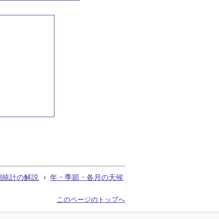
測統計の解説
年・季節・各月の天候
このページのトップへ