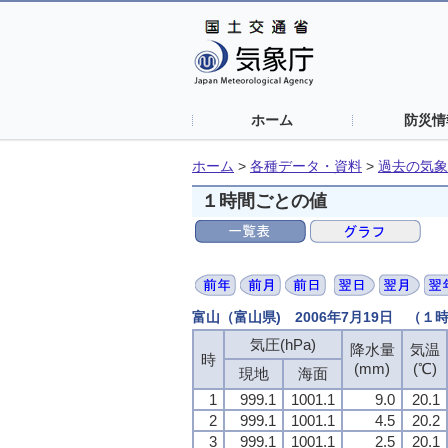
ホーム
防災情
ホーム
>
各種データ・資料
>
過去の気象
１時間ごとの値
富山（富山県) 2006年7月19日 （１
気圧(hPa)
降水量
気温
時
(mm)
(℃)
現地
海面
1
999.1
1001.1
9.0
20.1
2
999.1
1001.1
4.5
20.2
3
999.1
1001.1
2.5
20.1