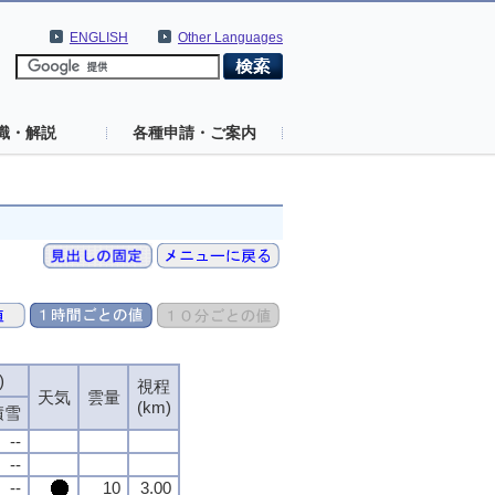
ENGLISH
Other Languages
識・解説
各種申請・ご案内
)
視程
天気
雲量
(km)
積雪
--
--
--
10
3.00