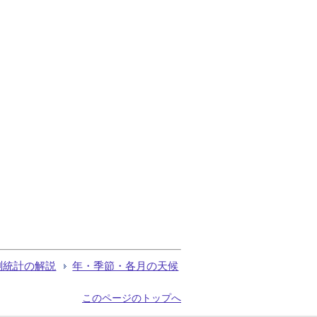
測統計の解説
年・季節・各月の天候
このページのトップへ