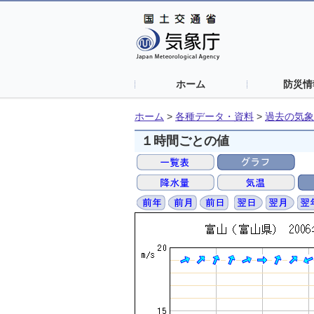
ホーム
防災情
ホーム
>
各種データ・資料
>
過去の気象
１時間ごとの値