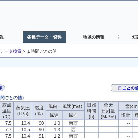
報
各種データ・資料
地域の情報
知
データ検索
>
１時間ごとの値
時間ごとの値）
露点
日照
全天
風向・風速(m/s)
雪(cm
蒸気圧
湿度
温度
時間
日射量
(hPa)
(％)
風速
風向
降雪
(℃)
(h)
(MJ/㎡)
7.5
10.4
90
1.0
南西
--
7.7
10.5
90
1.3
西
--
7.5
10.4
91
1.2
南西
--