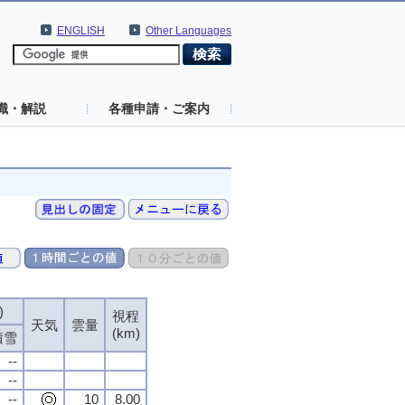
ENGLISH
Other Languages
識・解説
各種申請・ご案内
)
視程
天気
雲量
(km)
積雪
--
--
--
10
8.00