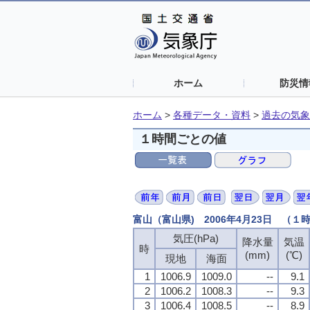
ホーム
防災情
ホーム
>
各種データ・資料
>
過去の気象
１時間ごとの値
富山（富山県) 2006年4月23日 （１
気圧(hPa)
降水量
気温
時
(mm)
(℃)
現地
海面
1
1006.9
1009.0
--
9.1
2
1006.2
1008.3
--
9.3
3
1006.4
1008.5
--
8.9