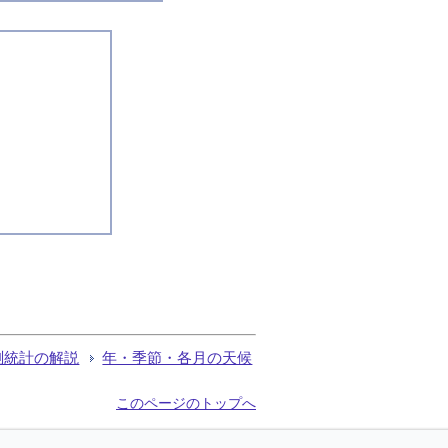
測統計の解説
年・季節・各月の天候
このページのトップへ