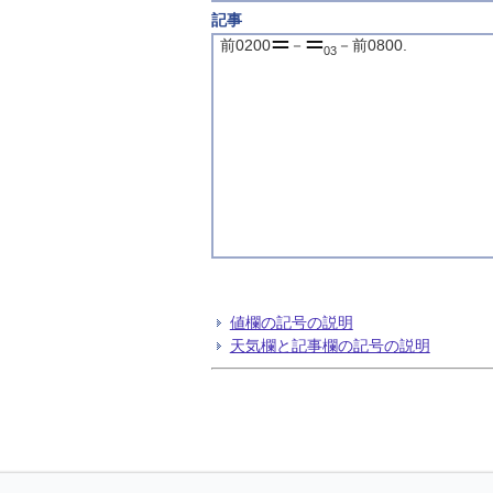
記事
前0200
－
－前0800.
03
値欄の記号の説明
天気欄と記事欄の記号の説明