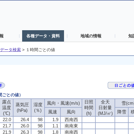
報
各種データ・資料
地域の情報
知
データ検索
>
１時間ごとの値
時間ごとの値）
露点
露点
露点
露点
日照
日照
日照
日照
全天
全天
全天
全天
風向・風速(m/s)
風向・風速(m/s)
風向・風速(m/s)
風向・風速(m/s)
雪(cm
雪(cm
雪(cm
雪(cm
蒸気圧
蒸気圧
蒸気圧
蒸気圧
湿度
湿度
湿度
湿度
温度
温度
温度
温度
時間
時間
時間
時間
日射量
日射量
日射量
日射量
(hPa)
(hPa)
(hPa)
(hPa)
(％)
(％)
(％)
(％)
風速
風速
風速
風速
風向
風向
風向
風向
降雪
降雪
降雪
降雪
(℃)
(℃)
(℃)
(℃)
(h)
(h)
(h)
(h)
(MJ/㎡)
(MJ/㎡)
(MJ/㎡)
(MJ/㎡)
22.0
22.0
22.0
22.0
26.4
26.4
26.4
26.4
98
98
98
98
1.9
1.9
1.9
1.9
西南西
西南西
西南西
西南西
21.7
21.7
21.7
21.7
26.0
26.0
26.0
26.0
98
98
98
98
1.1
1.1
1.1
1.1
南南東
南南東
南南東
南南東
21.9
21.9
21.9
21.9
26.3
26.3
26.3
26.3
98
98
98
98
1.8
1.8
1.8
1.8
南南西
南南西
南南西
南南西