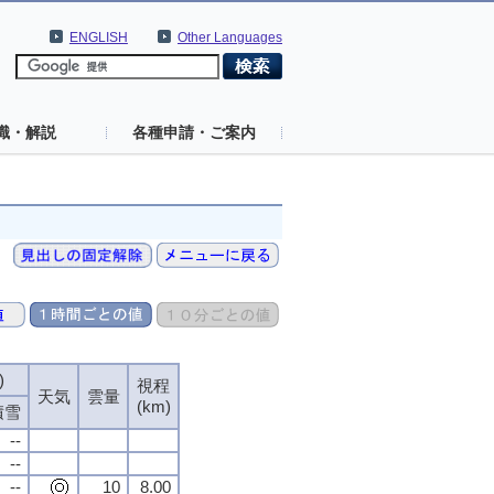
ENGLISH
Other Languages
識・解説
各種申請・ご案内
)
)
)
)
視程
視程
視程
視程
天気
天気
天気
天気
雲量
雲量
雲量
雲量
(km)
(km)
(km)
(km)
積雪
積雪
積雪
積雪
--
--
--
--
--
--
--
--
--
--
--
--
10
10
10
10
8.00
8.00
8.00
8.00