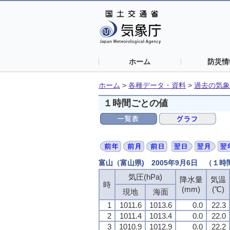
ホーム
防災情
ホーム
>
各種データ・資料
>
過去の気象
１時間ごとの値
富山（富山県) 2005年9月6日 （１
気圧(hPa)
気圧(hPa)
気圧(hPa)
気圧(hPa)
降水量
降水量
降水量
降水量
気温
気温
気温
気温
時
時
時
時
(mm)
(mm)
(mm)
(mm)
(℃)
(℃)
(℃)
(℃)
現地
現地
現地
現地
海面
海面
海面
海面
1
1
1
1
1011.6
1011.6
1011.6
1011.6
1013.6
1013.6
1013.6
1013.6
0.0
0.0
0.0
0.0
22.3
22.3
22.3
22.3
2
2
2
2
1011.4
1011.4
1011.4
1011.4
1013.4
1013.4
1013.4
1013.4
0.0
0.0
0.0
0.0
22.0
22.0
22.0
22.0
3
3
3
3
1010.9
1010.9
1010.9
1010.9
1012.9
1012.9
1012.9
1012.9
0.0
0.0
0.0
0.0
22.2
22.2
22.2
22.2