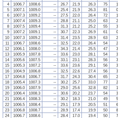
4
1006.7
1008.6
--
26.7
21.9
26.3
75
1
5
1007.1
1009.0
--
25.4
21.9
26.3
81
0
6
1007.3
1009.2
--
27.5
22.0
26.4
72
1
7
1007.4
1009.3
--
28.8
21.1
25.0
63
2
8
1007.5
1009.4
--
31.3
21.2
25.2
55
3
9
1007.2
1009.1
--
30.7
22.3
26.9
61
0
10
1007.3
1009.2
--
31.4
23.5
28.9
63
2
11
1006.7
1008.6
--
32.5
22.0
26.4
54
2
12
1006.1
1008.0
--
34.3
21.4
25.5
47
3
13
1005.9
1007.8
--
33.6
23.0
28.1
54
3
14
1005.6
1007.5
--
33.1
23.1
28.3
56
3
15
1005.3
1007.2
--
33.6
23.6
29.1
56
3
16
1004.9
1006.8
--
32.5
22.6
27.4
56
3
17
1004.8
1006.7
--
31.7
24.3
30.4
65
2
18
1005.4
1007.3
--
30.2
25.7
33.0
77
2
19
1006.0
1007.9
--
29.0
25.6
32.8
82
1
20
1006.4
1008.3
--
30.6
20.2
23.7
54
3
21
1006.4
1008.3
--
30.2
18.3
21.0
49
5
22
1006.5
1008.4
--
29.1
17.9
20.5
51
6
23
1006.8
1008.7
--
28.9
17.4
19.9
50
8
24
1006.7
1008.6
--
28.4
17.0
19.4
50
7