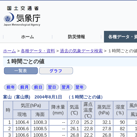
ホーム
防災情報
各種データ・
ホーム
>
各種データ・資料
>
過去の気象データ検索
>
１時間ごとの
１時間ごとの値
富山（富山県) 2004年8月1日 （１時間ごとの値）
露点
気圧(hPa)
風向
降水量
気温
蒸気圧
湿度
時
温度
(mm)
(℃)
(hPa)
(％)
現地
海面
風
(℃)
1
1006.4
1008.3
--
27.0
25.2
32.1
90
1
2
1006.6
1008.5
--
26.1
22.8
27.8
82
1
3
1006.6
1008.5
--
26.8
22.2
26.8
76
3