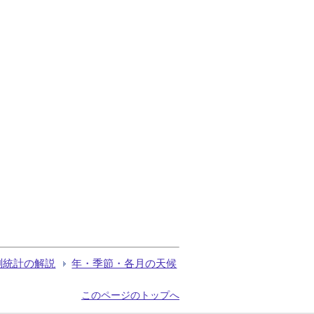
測統計の解説
年・季節・各月の天候
このページのトップへ