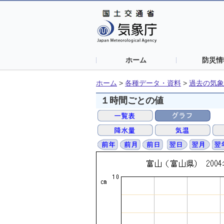
ホーム
防災情
ホーム
>
各種データ・資料
>
過去の気象
１時間ごとの値