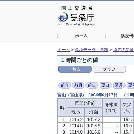
ホーム
防災情
ホーム
>
各種データ・資料
>
過去の気象
１時間ごとの値
富山（富山県) 2004年6月17日 （１
気圧(hPa)
降水量
気温
時
(mm)
(℃)
現地
海面
1
1015.2
1017.2
--
16.6
2
1014.8
1016.8
--
16.0
3
1014.8
1016.8
--
15.4