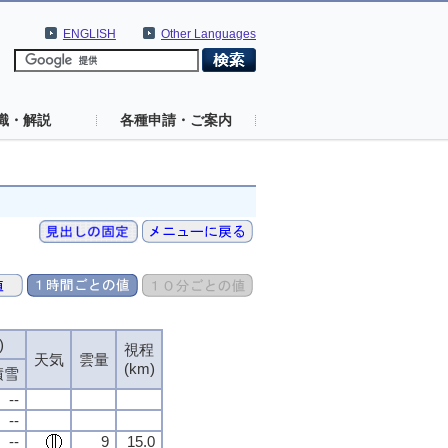
ENGLISH
Other Languages
識・解説
各種申請・ご案内
)
視程
天気
雲量
(km)
積雪
--
--
--
9
15.0