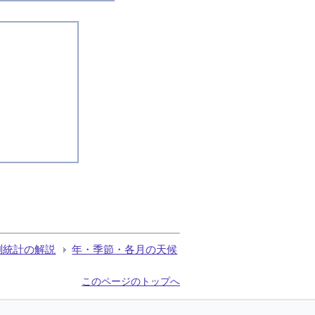
測統計の解説
年・季節・各月の天候
このページのトップへ