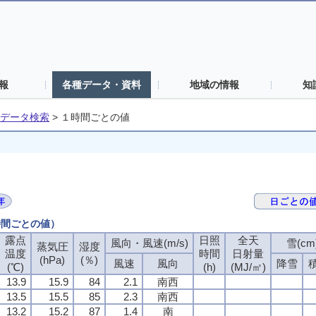
報
各種データ・資料
地域の情報
知
データ検索
>
１時間ごとの値
時間ごとの値）
露点
日照
全天
風向・風速(m/s)
雪(cm
蒸気圧
湿度
温度
時間
日射量
(hPa)
(％)
風速
風向
降雪
(℃)
(h)
(MJ/㎡)
13.9
15.9
84
2.1
南西
13.5
15.5
85
2.3
南西
13.2
15.2
87
1.4
南