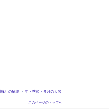
測統計の解説
年・季節・各月の天候
このページのトップへ