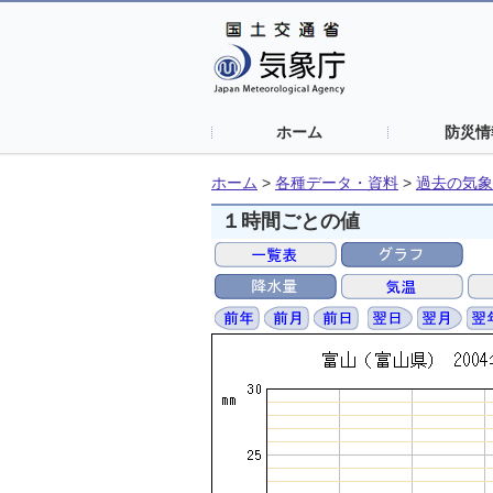
ホーム
防災情
ホーム
>
各種データ・資料
>
過去の気象
１時間ごとの値