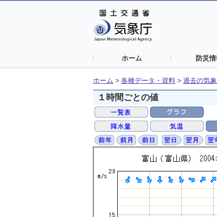
ホーム
防災情
ホーム
>
各種データ・資料
>
過去の気象
１時間ごとの値