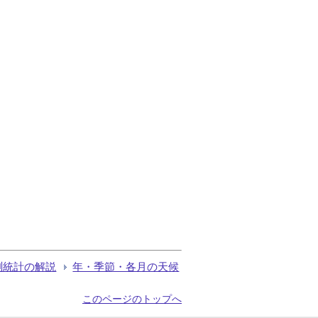
測統計の解説
年・季節・各月の天候
このページのトップへ