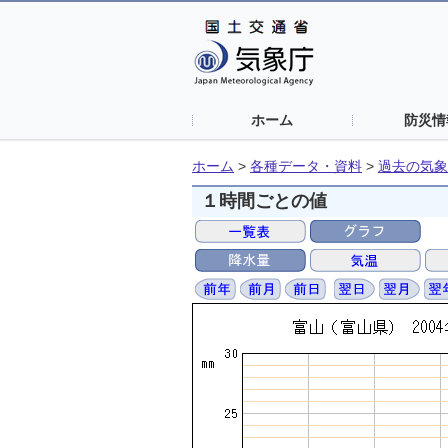
ホーム
防災情
ホーム
>
各種データ・資料
>
過去の気象
１時間ごとの値