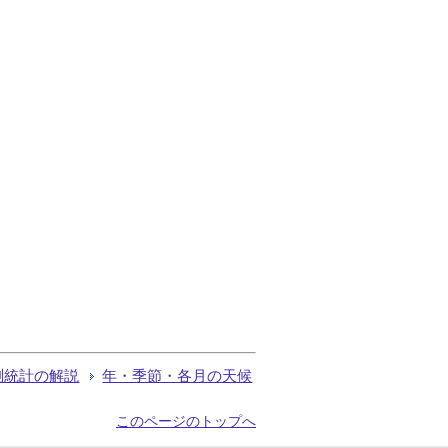
測統計の解説
年・季節・各月の天候
このページのトップへ