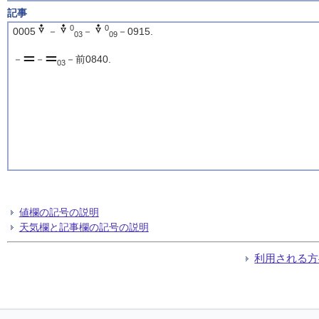
記事
0
0
0005
－
－
－0915.
03
09
－
－
－前0840.
03
値欄の記号の説明
天気欄と記事欄の記号の説明
利用される方