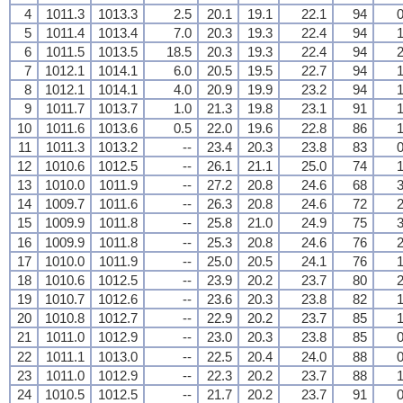
4
1011.3
1013.3
2.5
20.1
19.1
22.1
94
0
5
1011.4
1013.4
7.0
20.3
19.3
22.4
94
1
6
1011.5
1013.5
18.5
20.3
19.3
22.4
94
2
7
1012.1
1014.1
6.0
20.5
19.5
22.7
94
1
8
1012.1
1014.1
4.0
20.9
19.9
23.2
94
1
9
1011.7
1013.7
1.0
21.3
19.8
23.1
91
1
10
1011.6
1013.6
0.5
22.0
19.6
22.8
86
1
11
1011.3
1013.2
--
23.4
20.3
23.8
83
0
12
1010.6
1012.5
--
26.1
21.1
25.0
74
1
13
1010.0
1011.9
--
27.2
20.8
24.6
68
3
14
1009.7
1011.6
--
26.3
20.8
24.6
72
2
15
1009.9
1011.8
--
25.8
21.0
24.9
75
3
16
1009.9
1011.8
--
25.3
20.8
24.6
76
2
17
1010.0
1011.9
--
25.0
20.5
24.1
76
1
18
1010.6
1012.5
--
23.9
20.2
23.7
80
2
19
1010.7
1012.6
--
23.6
20.3
23.8
82
1
20
1010.8
1012.7
--
22.9
20.2
23.7
85
1
21
1011.0
1012.9
--
23.0
20.3
23.8
85
0
22
1011.1
1013.0
--
22.5
20.4
24.0
88
0
23
1011.0
1012.9
--
22.3
20.2
23.7
88
1
24
1010.5
1012.5
--
21.7
20.2
23.7
91
0