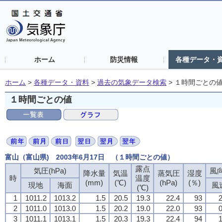
ホーム
防災情報
各種データ・
ホーム
>
各種データ・資料
>
過去の気象データ検索
>
１時間ごとの
１時間ごとの値
富山（富山県) 2003年6月17日 （１時間ごとの値）
露点
気圧(hPa)
風向
降水量
気温
蒸気圧
湿度
時
温度
(mm)
(℃)
(hPa)
(％)
現地
海面
風
(℃)
1
1011.2
1013.2
1.5
20.5
19.3
22.4
93
2
2
1011.0
1013.0
1.5
20.2
19.0
22.0
93
0
3
1011.1
1013.1
1.5
20.3
19.3
22.4
94
1