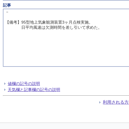
記事
－
【備考】95型地上気象観測装置3ヶ月点検実施。
日平均風速は欠測時間を差し引いて求めた。
値欄の記号の説明
天気欄と記事欄の記号の説明
利用される方