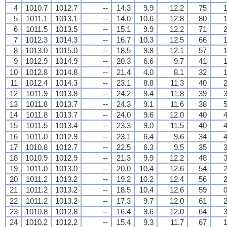
4
1010.7
1012.7
--
14.3
9.9
12.2
75
1
5
1011.1
1013.1
--
14.0
10.6
12.8
80
1
6
1011.5
1013.5
--
15.1
9.9
12.2
71
2
7
1012.3
1014.3
--
16.7
10.3
12.5
66
1
8
1013.0
1015.0
--
18.5
9.8
12.1
57
1
9
1012.9
1014.9
--
20.3
6.6
9.7
41
1
10
1012.8
1014.8
--
21.4
4.0
8.1
32
1
11
1012.4
1014.3
--
23.1
8.8
11.3
40
2
12
1011.9
1013.8
--
24.2
9.4
11.8
39
3
13
1011.8
1013.7
--
24.3
9.1
11.6
38
5
14
1011.8
1013.7
--
24.0
9.6
12.0
40
4
15
1011.5
1013.4
--
23.3
9.0
11.5
40
4
16
1011.0
1012.9
--
23.1
6.4
9.6
34
4
17
1010.8
1012.7
--
22.5
6.3
9.5
35
3
18
1010.9
1012.9
--
21.3
9.9
12.2
48
3
19
1011.0
1013.0
--
20.0
10.4
12.6
54
2
20
1011.2
1013.2
--
19.2
10.2
12.4
56
2
21
1011.2
1013.2
--
18.5
10.4
12.6
59
0
22
1011.2
1013.2
--
17.3
9.7
12.0
61
2
23
1010.8
1012.8
--
16.4
9.6
12.0
64
3
24
1010.2
1012.2
--
15.4
9.3
11.7
67
1