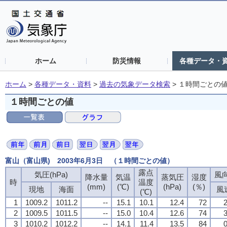
ホーム
防災情報
各種データ・
ホーム
>
各種データ・資料
>
過去の気象データ検索
>
１時間ごとの
１時間ごとの値
富山（富山県) 2003年6月3日 （１時間ごとの値）
露点
気圧(hPa)
風向
降水量
気温
蒸気圧
湿度
時
温度
(mm)
(℃)
(hPa)
(％)
現地
海面
風
(℃)
1
1009.2
1011.2
--
15.1
10.1
12.4
72
2
2
1009.5
1011.5
--
15.0
10.4
12.6
74
3
3
1010.2
1012.2
--
14.1
11.4
13.5
84
0