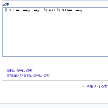
記事
前0100
－
－
－前1430. 前1800
－
－
03
09
21
値欄の記号の説明
天気欄と記事欄の記号の説明
利用される方