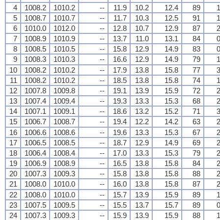
4
1008.2
1010.2
--
11.9
10.2
12.4
89
1
5
1008.7
1010.7
--
11.7
10.3
12.5
91
1
6
1010.0
1012.0
--
12.8
10.7
12.9
87
2
7
1008.9
1010.9
--
13.7
11.0
13.1
84
0
8
1008.5
1010.5
--
15.8
12.9
14.9
83
0
9
1008.3
1010.3
--
16.6
12.9
14.9
79
1
10
1008.2
1010.2
--
17.9
13.8
15.8
77
3
11
1008.2
1010.2
--
18.5
13.8
15.8
74
1
12
1007.8
1009.8
--
19.1
13.9
15.9
72
2
13
1007.4
1009.4
--
19.3
13.3
15.3
68
2
14
1007.1
1009.1
--
18.6
13.2
15.2
71
3
15
1006.7
1008.7
--
19.4
12.2
14.2
63
2
16
1006.6
1008.6
--
19.6
13.3
15.3
67
2
17
1006.5
1008.5
--
18.7
12.9
14.9
69
2
18
1006.4
1008.4
--
17.0
13.3
15.3
79
2
19
1006.9
1008.9
--
16.5
13.8
15.8
84
2
20
1007.3
1009.3
--
15.8
13.8
15.8
88
2
21
1008.0
1010.0
--
16.0
13.8
15.8
87
2
22
1008.0
1010.0
--
15.7
13.9
15.9
89
1
23
1007.5
1009.5
--
15.5
13.7
15.7
89
0
24
1007.3
1009.3
--
15.9
13.9
15.9
88
1