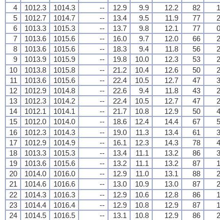
4
1012.3
1014.3
--
12.9
9.9
12.2
82
1
5
1012.7
1014.7
--
13.4
9.5
11.9
77
2
6
1013.3
1015.3
--
13.7
9.8
12.1
77
0
7
1013.6
1015.6
--
16.0
9.7
12.0
66
2
8
1013.6
1015.6
--
18.3
9.4
11.8
56
2
9
1013.9
1015.9
--
19.8
10.0
12.3
53
2
10
1013.8
1015.8
--
21.2
10.4
12.6
50
2
11
1013.6
1015.6
--
22.4
10.5
12.7
47
3
12
1012.9
1014.8
--
22.6
9.4
11.8
43
2
13
1012.3
1014.2
--
22.4
10.5
12.7
47
2
14
1012.1
1014.1
--
21.7
10.8
12.9
50
4
15
1012.0
1014.0
--
18.6
12.4
14.4
67
5
16
1012.3
1014.3
--
19.0
11.3
13.4
61
3
17
1012.9
1014.9
--
16.1
12.3
14.3
78
4
18
1013.3
1015.3
--
13.4
11.1
13.2
86
3
19
1013.6
1015.6
--
13.2
11.1
13.2
87
1
20
1014.0
1016.0
--
12.9
11.0
13.1
88
2
21
1014.6
1016.6
--
13.0
10.9
13.0
87
2
22
1014.3
1016.3
--
12.9
10.6
12.8
86
1
23
1014.4
1016.4
--
12.9
10.8
12.9
87
1
24
1014.5
1016.5
--
13.1
10.8
12.9
86
2