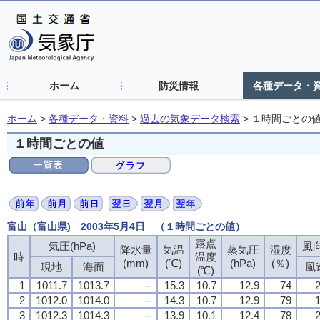
ホーム
防災情報
各種データ・
ホーム
>
各種データ・資料
>
過去の気象データ検索
>
１時間ごとの
１時間ごとの値
富山（富山県) 2003年5月4日 （１時間ごとの値）
露点
気圧(hPa)
風向
降水量
気温
蒸気圧
湿度
時
温度
(mm)
(℃)
(hPa)
(％)
現地
海面
風
(℃)
1
1011.7
1013.7
--
15.3
10.7
12.9
74
2
2
1012.0
1014.0
--
14.3
10.7
12.9
79
1
3
1012.3
1014.3
--
13.9
10.1
12.4
78
2