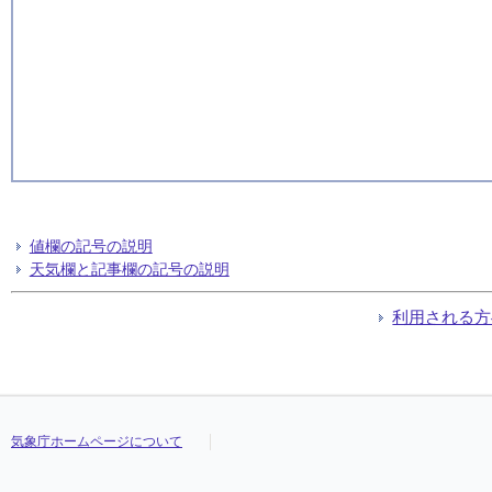
値欄の記号の説明
天気欄と記事欄の記号の説明
利用される方
気象庁ホームページについて