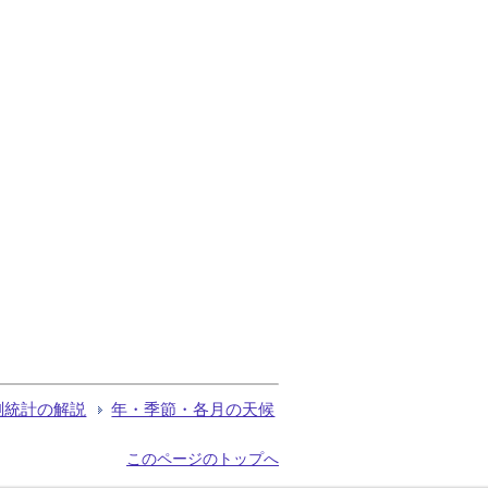
測統計の解説
年・季節・各月の天候
このページのトップへ