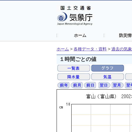
ホーム
防災情
ホーム
>
各種データ・資料
>
過去の気象
１時間ごとの値