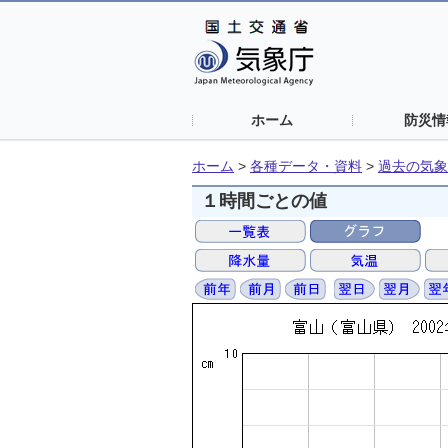
ホーム
防災情
ホーム
>
各種データ・資料
>
過去の気象
１時間ごとの値