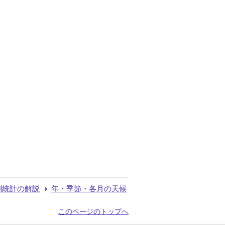
測統計の解説
年・季節・各月の天候
このページのトップへ