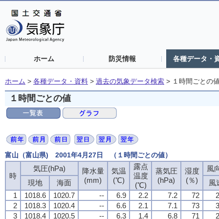
ホーム
防災情報
各種データ・
ホーム
>
各種データ・資料
>
過去の気象データ検索
>
１時間ごとの
１時間ごとの値
富山（富山県) 2001年4月27日 （１時間ごとの値）
露点
露点
露点
露点
気圧(hPa)
気圧(hPa)
気圧(hPa)
気圧(hPa)
風向
風向
風向
風向
降水量
降水量
降水量
降水量
気温
気温
気温
気温
蒸気圧
蒸気圧
蒸気圧
蒸気圧
湿度
湿度
湿度
湿度
時
時
時
時
温度
温度
温度
温度
(mm)
(mm)
(mm)
(mm)
(℃)
(℃)
(℃)
(℃)
(hPa)
(hPa)
(hPa)
(hPa)
(％)
(％)
(％)
(％)
現地
現地
現地
現地
海面
海面
海面
海面
風
風
風
風
(℃)
(℃)
(℃)
(℃)
1
1
1
1
1018.6
1018.6
1018.6
1018.6
1020.7
1020.7
1020.7
1020.7
--
--
--
--
6.9
6.9
6.9
6.9
2.2
2.2
2.2
2.2
7.2
7.2
7.2
7.2
72
72
72
72
2
2
2
2
2
2
2
2
1018.3
1018.3
1018.3
1018.3
1020.4
1020.4
1020.4
1020.4
--
--
--
--
6.6
6.6
6.6
6.6
2.1
2.1
2.1
2.1
7.1
7.1
7.1
7.1
73
73
73
73
3
3
3
3
3
3
3
3
1018.4
1018.4
1018.4
1018.4
1020.5
1020.5
1020.5
1020.5
--
--
--
--
6.3
6.3
6.3
6.3
1.4
1.4
1.4
1.4
6.8
6.8
6.8
6.8
71
71
71
71
2
2
2
2