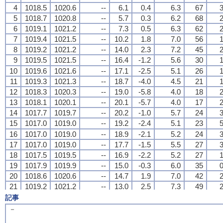
4
4
4
4
1018.5
1018.5
1018.5
1018.5
1020.6
1020.6
1020.6
1020.6
--
--
--
--
6.1
6.1
6.1
6.1
0.4
0.4
0.4
0.4
6.3
6.3
6.3
6.3
67
67
67
67
3
3
3
3
5
5
5
5
1018.7
1018.7
1018.7
1018.7
1020.8
1020.8
1020.8
1020.8
--
--
--
--
5.7
5.7
5.7
5.7
0.3
0.3
0.3
0.3
6.2
6.2
6.2
6.2
68
68
68
68
2
2
2
2
6
6
6
6
1019.1
1019.1
1019.1
1019.1
1021.2
1021.2
1021.2
1021.2
--
--
--
--
7.3
7.3
7.3
7.3
0.5
0.5
0.5
0.5
6.3
6.3
6.3
6.3
62
62
62
62
2
2
2
2
7
7
7
7
1019.4
1019.4
1019.4
1019.4
1021.5
1021.5
1021.5
1021.5
--
--
--
--
10.2
10.2
10.2
10.2
1.8
1.8
1.8
1.8
7.0
7.0
7.0
7.0
56
56
56
56
1
1
1
1
8
8
8
8
1019.2
1019.2
1019.2
1019.2
1021.2
1021.2
1021.2
1021.2
--
--
--
--
14.0
14.0
14.0
14.0
2.3
2.3
2.3
2.3
7.2
7.2
7.2
7.2
45
45
45
45
2
2
2
2
9
9
9
9
1019.5
1019.5
1019.5
1019.5
1021.5
1021.5
1021.5
1021.5
--
--
--
--
16.4
16.4
16.4
16.4
-1.2
-1.2
-1.2
-1.2
5.6
5.6
5.6
5.6
30
30
30
30
1
1
1
1
10
10
10
10
1019.6
1019.6
1019.6
1019.6
1021.6
1021.6
1021.6
1021.6
--
--
--
--
17.1
17.1
17.1
17.1
-2.5
-2.5
-2.5
-2.5
5.1
5.1
5.1
5.1
26
26
26
26
1
1
1
1
11
11
11
11
1019.3
1019.3
1019.3
1019.3
1021.3
1021.3
1021.3
1021.3
--
--
--
--
18.7
18.7
18.7
18.7
-4.0
-4.0
-4.0
-4.0
4.5
4.5
4.5
4.5
21
21
21
21
1
1
1
1
12
12
12
12
1018.3
1018.3
1018.3
1018.3
1020.3
1020.3
1020.3
1020.3
--
--
--
--
19.0
19.0
19.0
19.0
-5.8
-5.8
-5.8
-5.8
4.0
4.0
4.0
4.0
18
18
18
18
2
2
2
2
13
13
13
13
1018.1
1018.1
1018.1
1018.1
1020.1
1020.1
1020.1
1020.1
--
--
--
--
20.1
20.1
20.1
20.1
-5.7
-5.7
-5.7
-5.7
4.0
4.0
4.0
4.0
17
17
17
17
2
2
2
2
14
14
14
14
1017.7
1017.7
1017.7
1017.7
1019.7
1019.7
1019.7
1019.7
--
--
--
--
20.2
20.2
20.2
20.2
-1.0
-1.0
-1.0
-1.0
5.7
5.7
5.7
5.7
24
24
24
24
3
3
3
3
15
15
15
15
1017.0
1017.0
1017.0
1017.0
1019.0
1019.0
1019.0
1019.0
--
--
--
--
19.2
19.2
19.2
19.2
-2.4
-2.4
-2.4
-2.4
5.1
5.1
5.1
5.1
23
23
23
23
5
5
5
5
16
16
16
16
1017.0
1017.0
1017.0
1017.0
1019.0
1019.0
1019.0
1019.0
--
--
--
--
18.9
18.9
18.9
18.9
-2.1
-2.1
-2.1
-2.1
5.2
5.2
5.2
5.2
24
24
24
24
3
3
3
3
17
17
17
17
1017.0
1017.0
1017.0
1017.0
1019.0
1019.0
1019.0
1019.0
--
--
--
--
17.7
17.7
17.7
17.7
-1.5
-1.5
-1.5
-1.5
5.5
5.5
5.5
5.5
27
27
27
27
3
3
3
3
18
18
18
18
1017.5
1017.5
1017.5
1017.5
1019.5
1019.5
1019.5
1019.5
--
--
--
--
16.9
16.9
16.9
16.9
-2.2
-2.2
-2.2
-2.2
5.2
5.2
5.2
5.2
27
27
27
27
1
1
1
1
19
19
19
19
1017.9
1017.9
1017.9
1017.9
1019.9
1019.9
1019.9
1019.9
--
--
--
--
15.0
15.0
15.0
15.0
-0.3
-0.3
-0.3
-0.3
6.0
6.0
6.0
6.0
35
35
35
35
0
0
0
0
20
20
20
20
1018.6
1018.6
1018.6
1018.6
1020.6
1020.6
1020.6
1020.6
--
--
--
--
14.7
14.7
14.7
14.7
1.9
1.9
1.9
1.9
7.0
7.0
7.0
7.0
42
42
42
42
2
2
2
2
21
21
21
21
1019.2
1019.2
1019.2
1019.2
1021.2
1021.2
1021.2
1021.2
--
--
--
--
13.0
13.0
13.0
13.0
2.5
2.5
2.5
2.5
7.3
7.3
7.3
7.3
49
49
49
49
2
2
2
2
22
22
22
22
1018.8
1018.8
1018.8
1018.8
1020.8
1020.8
1020.8
1020.8
--
--
--
--
12.3
12.3
12.3
12.3
3.0
3.0
3.0
3.0
7.6
7.6
7.6
7.6
53
53
53
53
2
2
2
2
記事
23
23
23
23
1019.1
1019.1
1019.1
1019.1
1021.1
1021.1
1021.1
1021.1
--
--
--
--
11.9
11.9
11.9
11.9
2.1
2.1
2.1
2.1
7.1
7.1
7.1
7.1
51
51
51
51
1
1
1
1
－
24
24
24
24
1018.8
1018.8
1018.8
1018.8
1020.9
1020.9
1020.9
1020.9
--
--
--
--
10.5
10.5
10.5
10.5
2.3
2.3
2.3
2.3
7.2
7.2
7.2
7.2
57
57
57
57
2
2
2
2