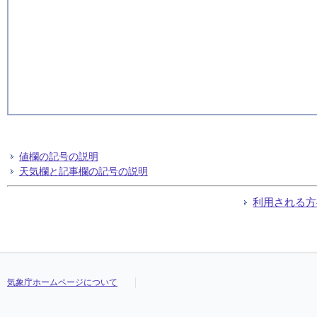
値欄の記号の説明
天気欄と記事欄の記号の説明
利用される方
気象庁ホームページについて